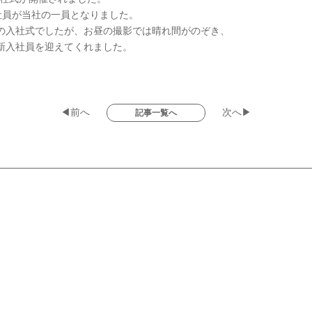
社員が当社の一員となりました。
の入社式でしたが、お昼の撮影では晴れ間がのぞき、
新入社員を迎えてくれました。
◀前へ
次へ▶
記事一覧へ