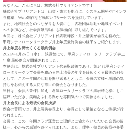
みなさん、こんにちは。株式会社ブリリアントです！
株式会社ブリリアントは、山梨・東京を拠点に、システム開発やITインフ
ラ構築、Web制作など幅広いITサービスを提供しています。
また、地域社会とのつながりを大切にし、各種団体活動や地域イベント
への参加など、社会貢献活動にも積極的に取り組んでいます。
今回は、株式会社ブリリアント代表取締役・井上清美が会長を務めた、
甲府シティロータリークラブ井上年度最終例会の様子をご紹介します。
井上年度を締めくくる最終例会
2026年6月24日（水）、談露館にて、甲府シティロータリークラブ 井上
年度 最終例会が開催されました。
本例会は、株式会社ブリリアント代表取締役であり、第34代甲府シティ
ロータリークラブ会長を務める井上清美の年度を締めくくる最後の例会
として、この一年間の活動を振り返るとともに、会員の皆様へ感謝の気
持ちをお伝えする大切な節目の例会となりました。
当日は、会員の皆様に加え、君津ロータリークラブの黒岩靖之様にもご
臨席いただき、笑顔あふれる温かな雰囲気の中で開催されました。
井上会長による最後の会長挨拶
例会の冒頭では、井上清美会長より、会長として最後となるご挨拶が行
われました。
会長は、この一年間クラブ運営にご理解とご協力をいただいた会員の皆
様へ、心からの感謝を述べられました。また、理事・役員の皆様や各委