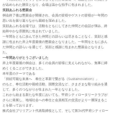
が込められた贈呈となり、会場は温かな拍手に包まれました。
笑顔あふれる懇親会
例会終了後は懇親会が開催され、会員の皆様やゲストの皆様が一年間の
思い出を振り返りながら親睦を深めました。
笑顔あふれる会場では、活動をともにしてきた仲間との会話が弾み、終
始和やかな雰囲気に包まれていました。
一年間をともに歩んできた仲間との語らいは尽きることなく、笑顔と感
謝に包まれた井上年度最後の懇親会となりました。一年間をともに歩ん
だ仲間との語らいを通じて、笑顔と感謝に包まれた懇親会となりまし
た。
一年間ありがとうございました
井上年度最後の例会は、多くの会員の皆様に支えられながら、無事に締
めくくることができました。
本年度のテーマである
「持続可能な未来へ 奉仕と革新で繋がる（Sustainovation）」
のもと、奉仕活動や親睦活動、国際交流など、さまざまな取り組みを通
じて、多くのつながりが生まれた一年となりました。
これから始まる新たな年度においても、甲府シティロータリークラブが
さらに発展し、地域社会への奉仕と会員相互の交流がより一層深まるこ
とを願っております。
株式会社ブリリアント代表取締役として、そして第34代甲府シティロー