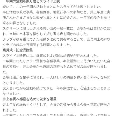
一年間の活動を振り返るスライド上映
続いて、この一年間の活動をまとめたスライドが上映されました。
奉仕活動や親睦事業、各種例会、地区行事への参加など、井上年度に実
施されたさまざまな活動が写真とともに紹介され、一年間の歩みを振り
返る内容となりました。
スクリーンに映し出される思い出の一枚一枚に、会場からは笑顔がこぼ
れ、当時の出来事を懐かしく振り返る声も聞かれました。
クラブが積み重ねてきた活動を改めて共有することで、会員同士の絆や
クラブの歩みを再確認する時間となりました。
褒賞式・記念品贈呈
スライド上映後には、褒賞式および記念品贈呈が行われました。
一年間にわたりクラブ運営や各種事業、奉仕活動にご尽力いただいた会
員の皆様へ、井上会長から感謝の気持ちを込めて記念品が贈られまし
た。
会場は温かな拍手に包まれ、一人ひとりの功績を称え合う和やかな時間
となりました。
支え合いながら活動を続けてきた一年を象徴する、心温まるひとときと
なりました。
井上会長へ感謝を込めて花束を贈呈
井上年度の締めくくりとして、会員の皆様から井上会長へ花束が贈呈さ
れました。
一年間にわたりクラブを牽引してきた井上会長へ、感謝と労いの気持ち