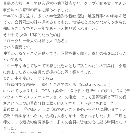
員長の皆様、そして例会運営や地区対応など、クラブ活動を支えてきた
事務局への感謝の言葉も贈られました。
一年間を振り返り、多くの奉仕活動や親睦活動、地区行事への参加を通
じて、会員同士の絆を深めるとともに、地域社会とのつながりをさらに
強めることができた一年であったと振り返られました。
その中でも特に印象的だったのは、
「ロータリー最大の財産は人である」
という言葉です。
仲間がいるからこそ活動ができ、困難を乗り越え、奉仕の輪を広げるこ
とができる。
この一年を通じて改めて実感した想いとして語られたこの言葉は、会場
に集まった多くの会員の皆様の心に深く響きました。
また、本年度のテーマである
「持続可能な未来へ 奉仕と革新で繋がる（Sustainovation）」
についても振り返り、DE&I（多様性・公平性・包摂性）の実践、DX（デ
ジタルトランスフォーメーション）の推進、そして国際理解と平和の促
進という三つの重点分野に取り組んできたことを紹介されました。
最後には、「皆様とともに活動できたことを心から誇りに思います」と
感謝の言葉を述べられ、会場は大きな拍手に包まれました。井上年度を
締めくくる最後の会長挨拶は、多くの会員の皆様の心に残る時間となり
ました。